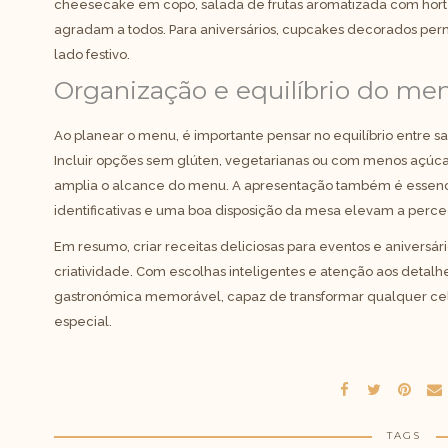
cheesecake em copo, salada de frutas aromatizada com hort
agradam a todos. Para aniversários, cupcakes decorados per
lado festivo.
Organização e equilíbrio do me
Ao planear o menu, é importante pensar no equilíbrio entre s
Incluir opções sem glúten, vegetarianas ou com menos açúc
amplia o alcance do menu. A apresentação também é essenci
identificativas e uma boa disposição da mesa elevam a perc
Em resumo, criar receitas deliciosas para eventos e aniversár
criatividade. Com escolhas inteligentes e atenção aos detalh
gastronómica memorável, capaz de transformar qualquer 
especial.
TAGS