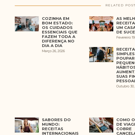
RELATED POS
COZINHA EM
AS MEL
BOM ESTADO:
RECEITA
OS CUIDADOS
UM CAS
ESSENCIAIS QUE
DE SUC
FAZEM TODA A
Fevereiro 19
DIFERENÇA NO
DIA A DIA
RECEITA
Março 26, 2026
SIMPLES
POUPAR 
PEQUEN
HÁBITO
AUMENT
SUAS FI
PESSOA
Outubro 30,
SABORES DO
COMO O
MUNDO:
DE VIAG
RECEITAS
COBRE
INTERNACIONAIS
CANCEL