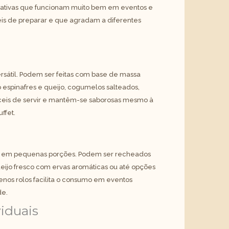
pelativas que funcionam muito bem em eventos e
ceis de preparar e que agradam a diferentes
rsátil. Podem ser feitas com base de massa
spinafres e queijo, cogumelos salteados,
áceis de servir e mantêm-se saborosas mesmo à
ffet.
os em pequenas porções. Podem ser recheados
ijo fresco com ervas aromáticas ou até opções
os rolos facilita o consumo em eventos
de.
viduais