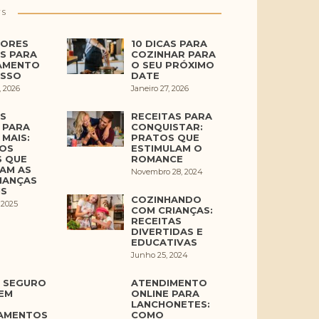
TS
HORES
10 DICAS PARA
S PARA
COZINHAR PARA
AMENTO
O SEU PRÓXIMO
ESSO
DATE
, 2026
Janeiro 27, 2026
S
RECEITAS PARA
 PARA
CONQUISTAR:
MAIS:
PRATOS QUE
OS
ESTIMULAM O
S QUE
ROMANCE
AM AS
Novembro 28, 2024
NANÇAS
IS
COZINHANDO
 2025
COM CRIANÇAS:
RECEITAS
DIVERTIDAS E
EDUCATIVAS
Junho 25, 2024
 SEGURO
ATENDIMENTO
EM
ONLINE PARA
LANCHONETES:
AMENTOS
COMO