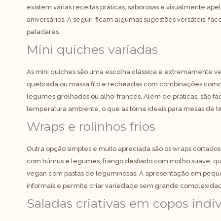
existem várias receitas práticas, saborosas e visualmente a
aniversários. A seguir, ficam algumas sugestões versáteis, fá
paladares.
Mini quiches variadas
As mini quiches são uma escolha clássica e extremamente ve
quebrada ou massa filo e recheadas com combinações como e
legumes grelhados ou alho-francês. Além de práticas, são f
temperatura ambiente, o que as torna ideais para mesas de bu
Wraps e rolinhos frios
Outra opção simples e muito apreciada são os wraps cortad
com húmus e legumes, frango desfiado com molho suave, que
vegan com pastas de leguminosas. A apresentação em pequen
informais e permite criar variedade sem grande complexida
Saladas criativas em copos indi