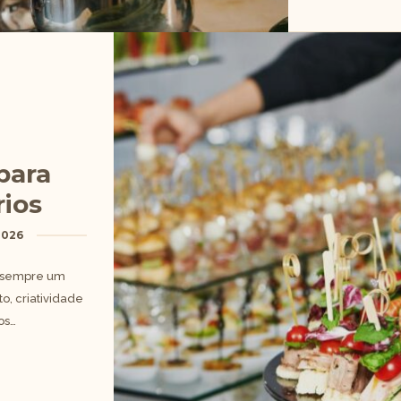
para
rios
2026
é sempre um
, criatividade
os…