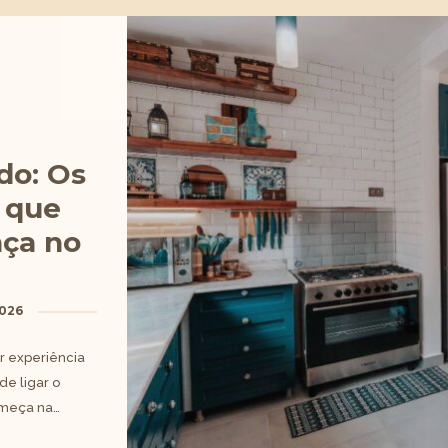
do: Os
 que
nça no
2026
r experiência
de ligar o
Começa na…