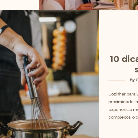
10 dic
By
C
Cozinhar para 
proximidade, m
experiência me
complexos, o o