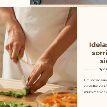
Ideia
sorr
s
By
Ca
Um sorriso sa
consultas de r
muito mais do