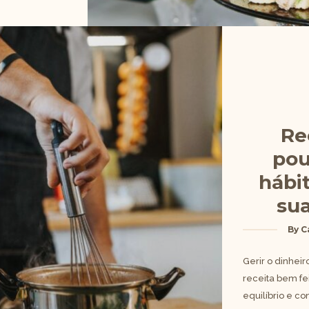
Re
pou
hábi
sua
By
C
Gerir o dinhei
receita bem fe
equilíbrio e c