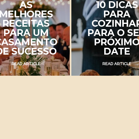
10 DICAS
RECEITA
PARA
DELICIOS
COZINHAR
PARA
PARA O SEU
EVENTOS
PRÓXIMO
ANIVERSÁR
DATE
READ ARTICLE
READ ARTICLE