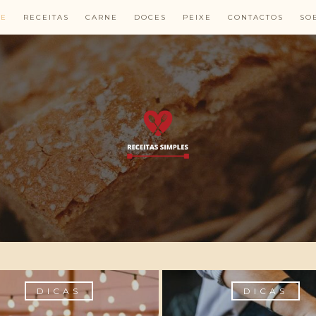
E
RECEITAS
CARNE
DOCES
PEIXE
CONTACTOS
SO
DICAS
DICAS