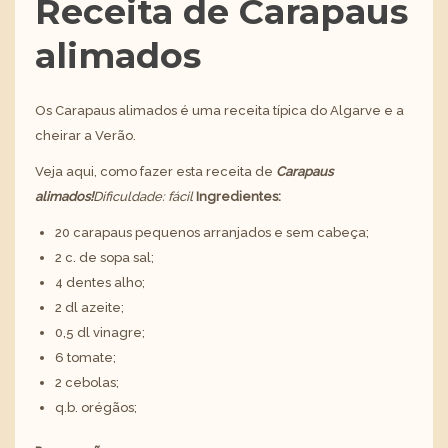
Receita de Carapaus
alimados
Os Carapaus alimados é uma receita típica do Algarve e a
cheirar a Verão.
Veja aqui, como fazer esta receita de
Carapaus
alimados!
Dificuldade: fácil
Ingredientes:
20 carapaus pequenos arranjados e sem cabeça;
2 c. de sopa sal;
4 dentes alho;
2 dl azeite;
0,5 dl vinagre;
6 tomate;
2 cebolas;
q.b. orégãos;