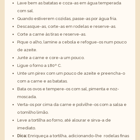
Lave bem as batatas e coza-as em água temperada
com sal.
Quando estiverem cozidas, passe-as por água fria.
Descasque-as, corte-as em rodelas e reserve-as.
Corte a carne às tiras e reserve-as.
Pique o alho, lamine a cebola e refogue-os num pouco
de azeite.
Junte a carne e core-a um pouco.
Ligue o forno a 180º C.
Unte um pirex com um pouco de azeite e preencha-o
com a carne e as batatas.
Bata os ovos e tempere-os com sal, pimenta e noz-
moscada.
Verta-os por cima da carne e polvilhe-os com a salsa e
o tomilho limão.
Leve a tortilha ao forno, até alourar e sirva-a de
imediato.
Dica:
Enriqueça a tortilha, adicionando-lhe rodelas finas