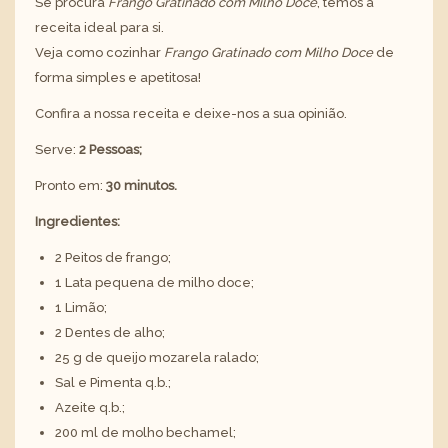
Se procura
Frango Gratinado com Milho Doce
, temos a
receita ideal para si.
Veja como cozinhar
Frango Gratinado com Milho Doce
de
forma simples e apetitosa!
Confira a nossa receita e deixe-nos a sua opinião.
Serve:
2 Pessoas;
Pronto em:
30 minutos.
Ingredientes:
2 Peitos de frango;
1 Lata pequena de milho doce;
1 Limão;
2 Dentes de alho;
25 g de queijo mozarela ralado;
Sal e Pimenta q.b.;
Azeite q.b.;
200 ml de molho bechamel;