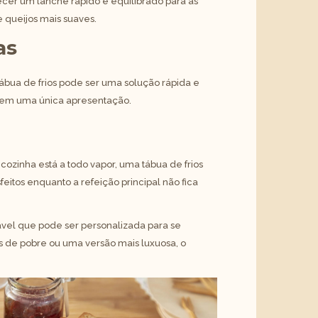
cer um lanche rápido e equilibrado para as
e queijos mais suaves.
as
bua de frios pode ser uma solução rápida e
ais em uma única apresentação.
 cozinha está a todo vapor, uma tábua de frios
itos enquanto a refeição principal não fica
ável que pode ser personalizada para se
s de pobre ou uma versão mais luxuosa, o