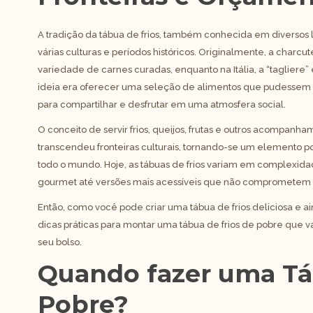
A tradição da tábua de frios, também conhecida em diversos 
várias culturas e períodos históricos. Originalmente, a char
variedade de carnes curadas, enquanto na Itália, a “tagliere” 
ideia era oferecer uma seleção de alimentos que pudessem 
para compartilhar e desfrutar em uma atmosfera social.
O conceito de servir frios, queijos, frutas e outros acompan
transcendeu fronteiras culturais, tornando-se um elemento p
todo o mundo. Hoje, as tábuas de frios variam em complexid
gourmet até versões mais acessíveis que não comprometem o
Então, como você pode criar uma tábua de frios deliciosa e a
dicas práticas para montar uma tábua de frios de pobre que 
seu bolso.
Quando fazer uma Tá
Pobre?