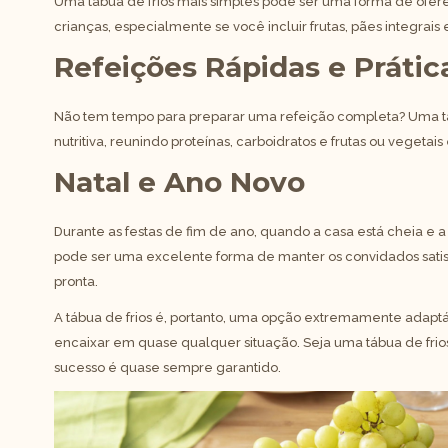
Uma tábua de frios mais simples pode ser uma forma de ofere
crianças, especialmente se você incluir frutas, pães integrais 
Refeições Rápidas e Prátic
Não tem tempo para preparar uma refeição completa? Uma tá
nutritiva, reunindo proteínas, carboidratos e frutas ou veget
Natal e Ano Novo
Durante as festas de fim de ano, quando a casa está cheia e a
pode ser uma excelente forma de manter os convidados satisfe
pronta.
A tábua de frios é, portanto, uma opção extremamente adapt
encaixar em quase qualquer situação. Seja uma tábua de frio
sucesso é quase sempre garantido.