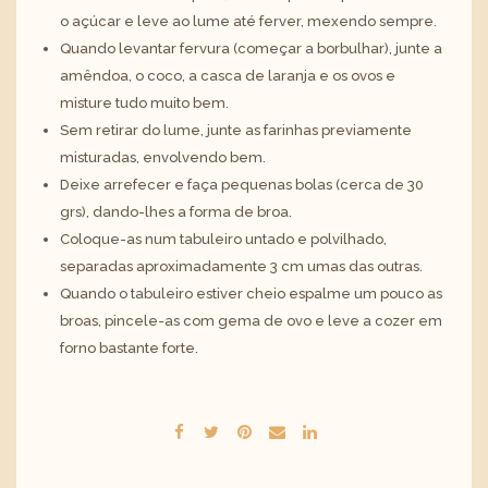
o açúcar e leve ao lume até ferver, mexendo sempre.
Quando levantar fervura (começar a borbulhar), junte a
amêndoa, o coco, a casca de laranja e os ovos e
misture tudo muito bem.
Sem retirar do lume, junte as farinhas previamente
misturadas, envolvendo bem.
Deixe arrefecer e faça pequenas bolas (cerca de 30
grs), dando-lhes a forma de broa.
Coloque-as num tabuleiro untado e polvilhado,
separadas aproximadamente 3 cm umas das outras.
Quando o tabuleiro estiver cheio espalme um pouco as
broas, pincele-as com gema de ovo e leve a cozer em
forno bastante forte.