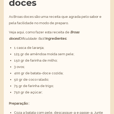
doces
As Broas doces são uma receita que agrada pelo sabor e
pela facilidade no modo de preparo.
Veja aqui, como fazer esta receita de
Broas
doces!
Dificuldade: fácil
Ingredientes:
1 casca de laranja;
125 gr de amêndoa moída sem pele;
150 gr de farinha de milho;
3 ovos;
400 gr de batata-doce cozida;
50 gr de coco ralado;
75 gr de farinha de trigo;
750 gr de açúcar;
Preparação :
Coza a batata com pele, descasque-a e passe-a. Junte