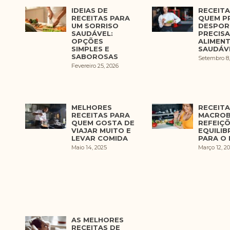
IDEIAS DE
RECEITA
RECEITAS PARA
QUEM P
UM SORRISO
DESPOR
SAUDÁVEL:
PRECISA
OPÇÕES
ALIMEN
SIMPLES E
SAUDÁV
SABOROSAS
Setembro 8,
Fevereiro 25, 2026
MELHORES
RECEITA
RECEITAS PARA
MACROB
QUEM GOSTA DE
REFEIÇ
VIAJAR MUITO E
EQUILI
LEVAR COMIDA
PARA O 
Maio 14, 2025
Março 12, 2
AS MELHORES
RECEITAS DE