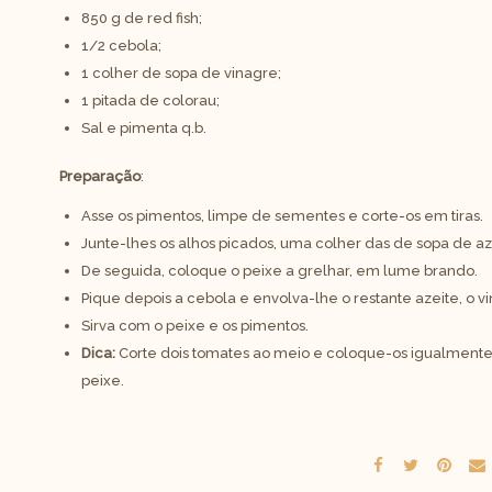
850 g de red fish;
1/2 cebola;
1 colher de sopa de vinagre;
1 pitada de colorau;
Sal e pimenta q.b.
Preparação
:
Asse os pimentos, limpe de sementes e corte-os em tiras.
Junte-lhes os alhos picados, uma colher das de sopa de aze
De seguida, coloque o peixe a grelhar, em lume brando.
Pique depois a cebola e envolva-lhe o restante azeite, o vi
Sirva com o peixe e os pimentos.
Dica:
Corte dois tomates ao meio e coloque-os igualment
peixe.