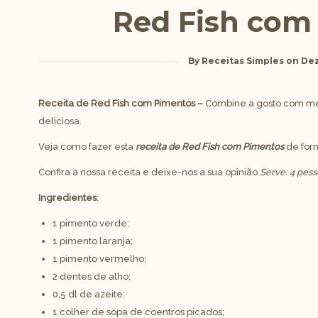
Red Fish com
By
Receitas Simples
on
Dez
Receita de Red Fish com Pimentos –
Combine a gosto com men
deliciosa.
Veja como fazer esta
receita de Red Fish com Pimentos
de form
Confira a nossa receita e deixe-nos a sua opinião.
Serve: 4 pes
Ingredientes
:
1 pimento verde;
1 pimento laranja;
1 pimento vermelho;
2 dentes de alho;
0,5 dl de azeite;
1 colher de sopa de coentros picados;