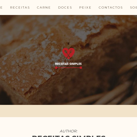
E
RECEITAS
CARNE
DOCES
PEIXE
CONTACTOS
SO
AUTHOR: